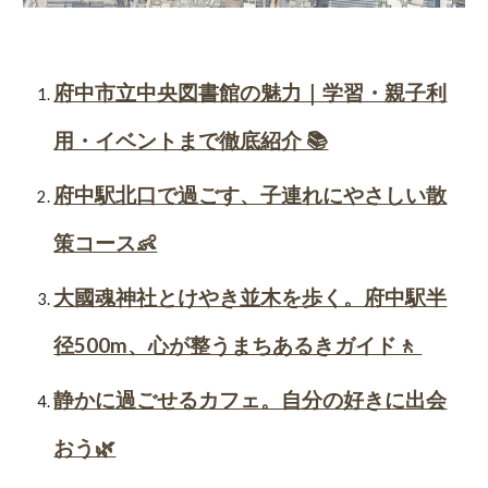
府中市立中央図書館の魅力｜学習・親子利
用・イベントまで徹底紹介 📚
府中駅北口で過ごす、子連れにやさしい散
策コース👶
大國魂神社とけやき並木を歩く。府中駅半
径500m、心が整うまちあるきガイド🚶
静かに過ごせるカフェ。自分の好きに出会
おう🌿