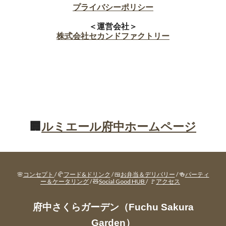
プライバシーポリシー
＜運営会社＞
株式会社セカンドファクトリー
🏢
ルミエール府中ホームページ
🌸
コンセプト
/ 🥐
フード&ドリンク
/ 🍱
お弁当＆デリバリー
/ 🍻
パーティ
ー＆ケータリング
/ 🧸
Social Good HUB
/ 🚩
アクセス
府中さくらガーデン（Fuchu Sakura
Garden）