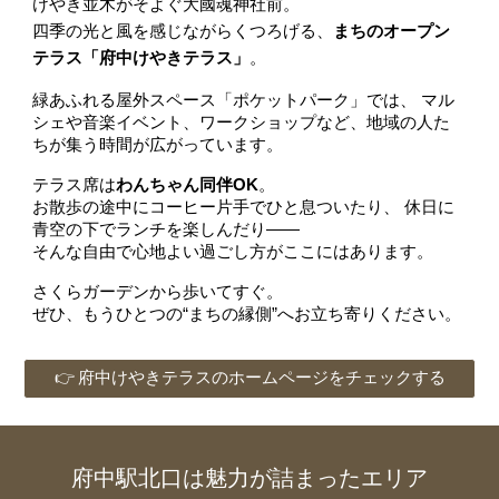
けやき並木がそよぐ大國魂神社前。
四季の光と風を感じながらくつろげる、
まちのオープン
テラス「府中けやきテラス」
。
緑あふれる屋外スペース「ポケットパーク」では、 マル
シェや音楽イベント、ワークショップなど、地域の人た
ちが集う時間が広がっています。
テラス席は
わんちゃん同伴OK
。
お散歩の途中にコーヒー片手でひと息ついたり、 休日に
青空の下でランチを楽しんだり――
そんな自由で心地よい過ごし方がここにはあります。
さくらガーデンから歩いてすぐ。
ぜひ、もうひとつの“まちの縁側”へお立ち寄りください。
👉 府中けやきテラスのホームページをチェックする
府中駅北口は魅力が詰まったエリア